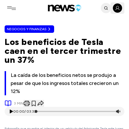
Toggle navigation menu
NEGOCIOS Y FINANZAS
Los beneficios de Tesla
caen en el tercer trimestre
un 37%
La caída de los beneficios netos se produjo a
pesar de que los ingresos totales crecieron un
12%
3
MIN
00:00
/
03:33
Fotografía que muestra el interior de un vehículo del fabricante Tesla este lunes,