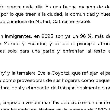
de comer cada día. Es una buena manera de dec
 por lo que traen a la ciudad, la comunidad y nue
a de curaduría de Mofad, Catherine Piccoli.
an inmigrantes, en 2025 son ya un 96 %, más de
e México y Ecuador, y desde el principio afron
as solo para una parte y enfrentan al resto a
y' y la tamalera Evelia Coyotzi, que reflejan el p
nto como proveedoras de sus hogares como peque
ltura local y el impacto de trabajar legalmente o n
pí, empezó a vender manitas de cerdo en un carrit
 una leyenda de Harlem en la década de 1920 t