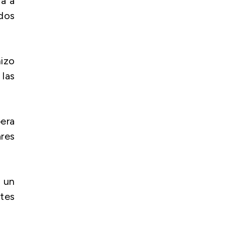
ra a
ados
izo
las
pera
ares
o un
ntes