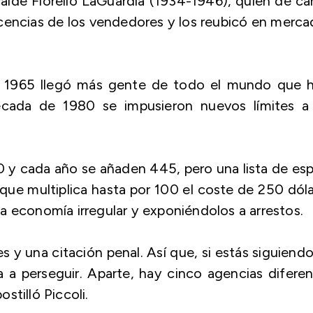
lde Fiorello LaGuardia (1934-1946), quien de ca
licencias de los vendedores y los reubicó en merc
ad 1965 llegó más gente de todo el mundo que h
década de 1980 se impusieron nuevos límites a 
00 y cada año se añaden 445, pero una lista de es
e multiplica hasta por 100 el coste de 250 dól
a economía irregular y exponiéndolos a arrestos.
 y una citación penal. Así que, si estás siguiend
 a perseguir. Aparte, hay cinco agencias difere
stilló Piccoli.