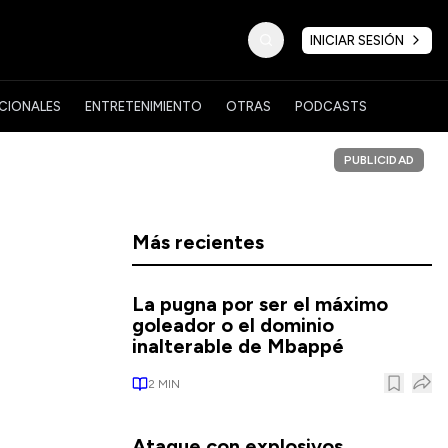
INICIAR SESIÓN
CIONALES
ENTRETENIMIENTO
OTRAS
PODCASTS
PUBLICIDAD
Más recientes
n
La pugna por ser el máximo
goleador o el dominio
inalterable de Mbappé
2
MIN
Ataque con explosivos