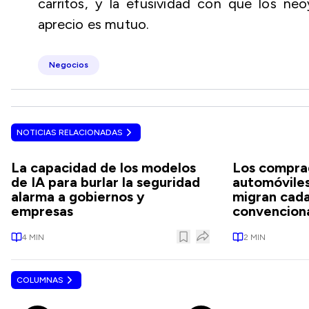
carritos, y la efusividad con que los ne
aprecio es mutuo.
Negocios
NOTICIAS RELACIONADAS
La capacidad de los modelos
Los compra
de IA para burlar la seguridad
automóviles
alarma a gobiernos y
migran cad
empresas
convencion
4
MIN
2
MIN
COLUMNAS