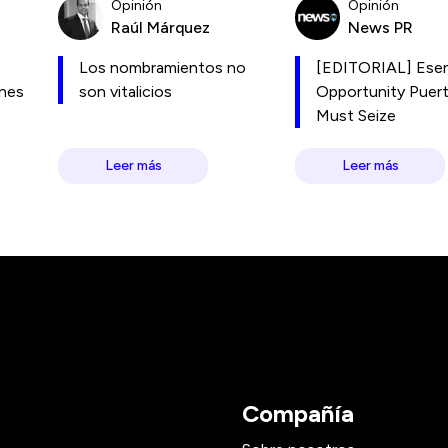
Opinión
Opinión
Raúl Márquez
News PR
Los nombramientos no
[EDITORIAL] Esen
ones
son vitalicios
Opportunity Puer
Must Seize
Leer más
Leer más
Compañía