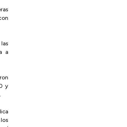
eras
con
las
a a
eron
00 y
.
dica
los