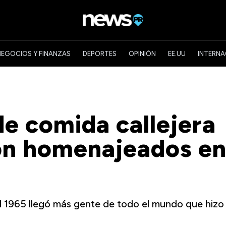
NEGOCIOS Y FINANZAS
DEPORTES
OPINIÓN
EE.UU
INTERNA
e comida callejera
on homenajeados e
d 1965 llegó más gente de todo el mundo que hizo