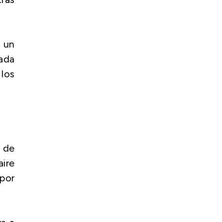
 un
ada
los
n de
aire
 por