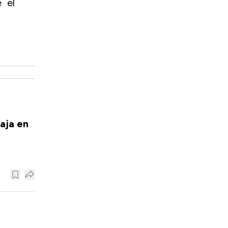
 el
aja en