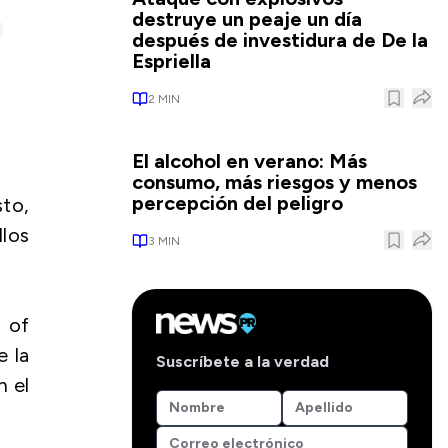
destruye un peaje un día
después de investidura de De la
Espriella
2
MIN
El alcohol en verano: Más
consumo, más riesgos y menos
percepción del peligro
sto,
los
3
MIN
m of
e la
Suscríbete a la verdad
n el