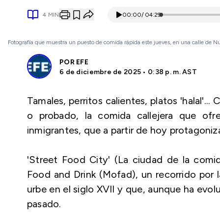
4
MIN
00:00
/
04:29
Fotografía que muestra un puesto de comida rápida este jueves, en una calle de 
POR
EFE
6 de diciembre de 2025 • 0:38 p. m. AST
Tamales, perritos calientes, platos 'halal'.
o probado, la comida callejera que of
inmigrantes, que a partir de hoy protagoni
'Street Food City' (La ciudad de la comid
Food and Drink (Mofad), un recorrido por l
urbe en el siglo XVII y que, aunque ha evo
pasado.