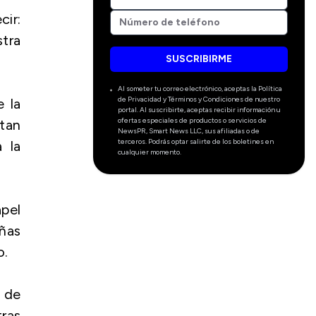
ir:
stra
SUSCRIBIRME
Al someter tu correo electrónico, aceptas la Política
de Privacidad y Términos y Condiciones de nuestro
 la
portal. Al suscribirte, aceptas recibir información u
ofertas especiales de productos o servicios de
tan
NewsPR, Smart News LLC, sus afiliadas o de
terceros. Podrás optar salirte de los boletines en
 la
cualquier momento.
apel
ñas
o.
o de
ras