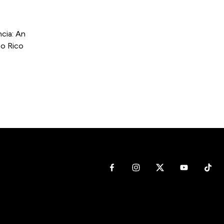
cia: An
to Rico