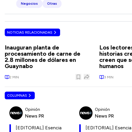
Negocios
Otras
NOTICIAS RELACIONADAS
Inauguran planta de
Los lectore
procesamiento de carne de
historias cr
2.8 millones de dólares en
creen que s
Guaynabo
humanos
2
MIN
3
MIN
COLUMNAS
Opinión
Opinión
News PR
News PR
[EDITORIAL] Esencia
[EDITORIAL] Esencia