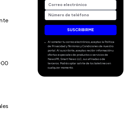
nte
SUSCRIBIRME
Al someter tu correo electrónico, aceptas la Política
de Privacidad y Términos y Condiciones de nuestro
portal. Al suscribirte, aceptas recibir información u
ofertas especiales de productos o servicios de
NewsPR, Smart News LLC, sus afiliadas o de
000
terceros. Podrás optar salirte de los boletines en
cualquier momento.
les