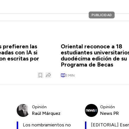
PUBLICIDAD
s prefieren las
Oriental reconoce a 18
eadas con IA si
estudiantes universitarios
on escritas por
duodécima edición de su
Programa de Becas
3
MIN
Opinión
Opinión
Raúl Márquez
News PR
Los nombramientos no
[EDITORIAL] Esen