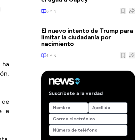
6
MIN
El nuevo intento de Trump para
limitar la ciudadanía por
nacimiento
4
MIN
 ha
ión,
Suscríbete a la verdad
s de
e le
ta,