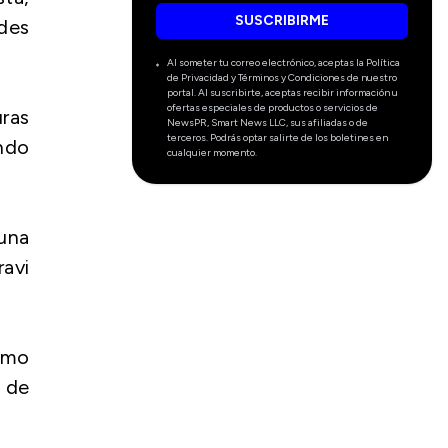
SUSCRIBIRME
ades
Al someter tu correo electrónico, aceptas la Política
de Privacidad y Términos y Condiciones de nuestro
portal. Al suscribirte, aceptas recibir información u
ofertas especiales de productos o servicios de
uras
NewsPR, Smart News LLC, sus afiliadas o de
terceros. Podrás optar salirte de los boletines en
ando
cualquier momento.
una
ravi
.
omo
, de