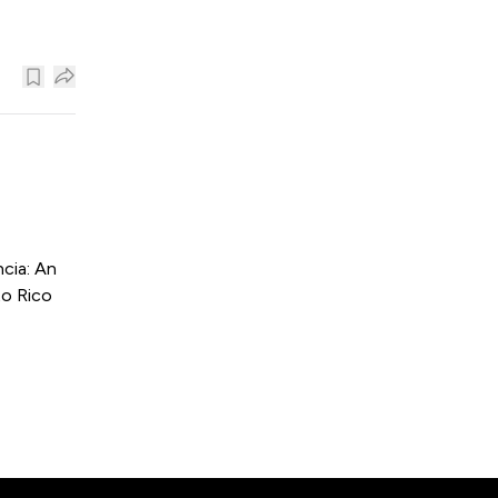
cia: An
to Rico