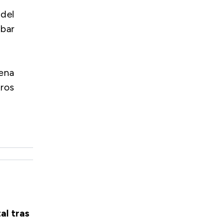
 del
obar
ena
ros
al tras