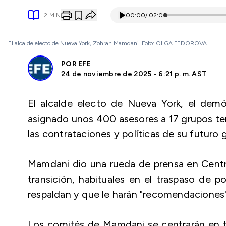
2
MIN
00:00
/
02:01
El alcalde electo de Nueva York, Zohran Mamdani. Foto: OLGA FEDOROVA
POR
EFE
24 de noviembre de 2025 • 6:21 p. m. AST
El alcalde electo de Nueva York, el dem
asignado unos 400 asesores a 17 grupos tem
las contrataciones y políticas de su futuro 
Mamdani dio una rueda de prensa en Centra
transición, habituales en el traspaso de 
respaldan y que le harán "recomendaciones" 
Los comités de Mamdani se centrarán en t