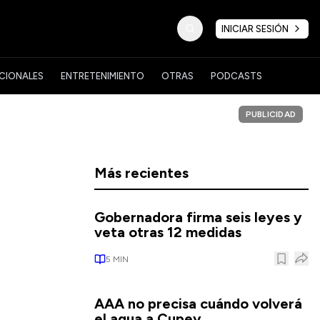
INICIAR SESIÓN
CIONALES
ENTRETENIMIENTO
OTRAS
PODCASTS
PUBLICIDAD
Más recientes
Gobernadora firma seis leyes y
veta otras 12 medidas
5
MIN
AAA no precisa cuándo volverá
el agua a Cupey