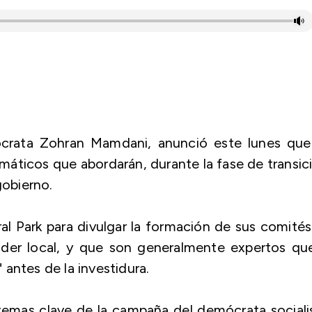
ócrata Zohran Mamdani, anunció este lunes que
áticos que abordarán, durante la fase de transic
gobierno.
l Park para divulgar la formación de sus comité
poder local, y que son generalmente expertos qu
antes de la investidura.
emas clave de la campaña del demócrata socialis