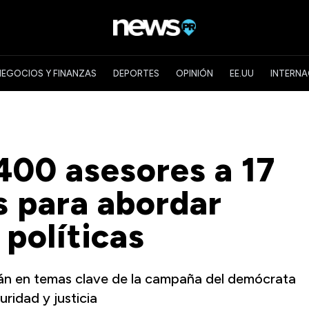
NEGOCIOS Y FINANZAS
DEPORTES
OPINIÓN
EE.UU
INTERNA
400 asesores a 17
s para abordar
 políticas
arán en temas clave de la campaña del demócrata
uridad y justicia