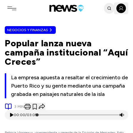
Toggle navigation menu
NEGOCIOS Y FINANZAS
Popular lanza nueva
campaña institucional “Aquí
Creces”
La empresa apuesta a resaltar el crecimiento de
Puerto Rico y su gente mediante una campaña
grabada en paisajes naturales de la isla
3
MIN
00:00
/
03:05
Patricia Vigoreaux, vicepresidenta y gerente de la División de Mercadeo. Foto: