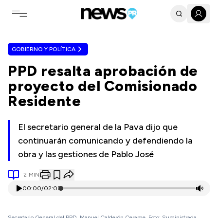
Toggle navigation menu
GOBIERNO Y POLÍTICA
PPD resalta aprobación de
proyecto del Comisionado
Residente
El secretario general de la Pava dijo que
continuarán comunicando y defendiendo la
obra y las gestiones de Pablo José
2
MIN
00:00
/
02:02
Secretario General del PPD, Manuel Calderón Cerame. Foto: Suministrada