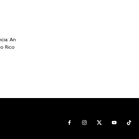
cia: An
to Rico