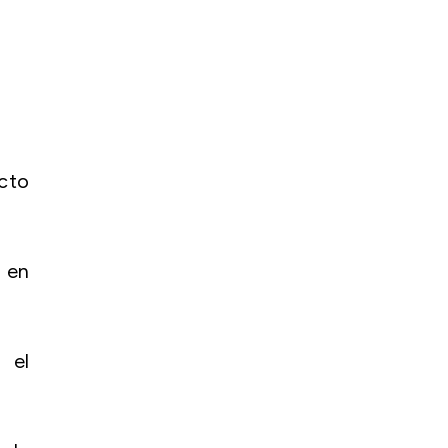
ucto
o en
 el