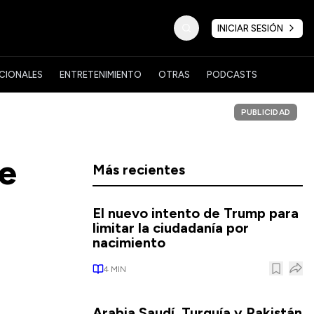
INICIAR SESIÓN
CIONALES
ENTRETENIMIENTO
OTRAS
PODCASTS
PUBLICIDAD
de
Más recientes
El nuevo intento de Trump para
limitar la ciudadanía por
nacimiento
4
MIN
Arabia Saudí, Turquía y Pakistán