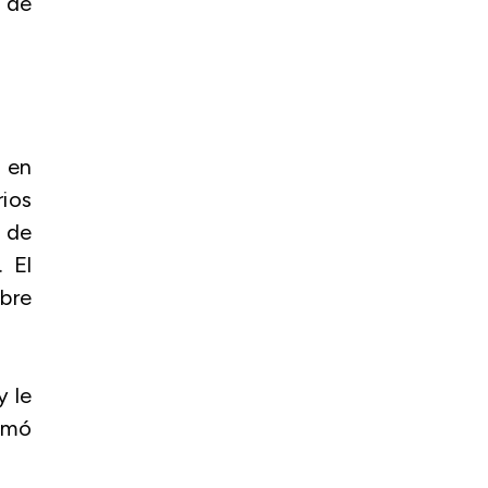
 de
ó en
ios
d de
 El
bre
y le
rmó