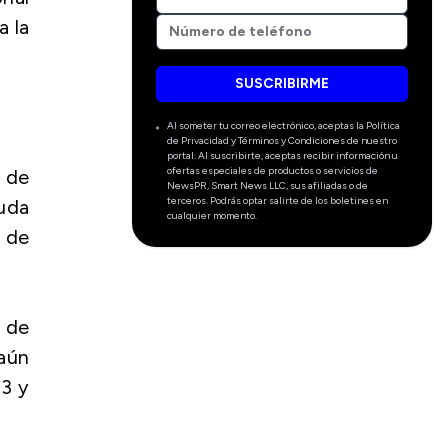
a la
SUSCRIBIRME
Al someter tu correo electrónico, aceptas la Política
de Privacidad y Términos y Condiciones de nuestro
portal. Al suscribirte, aceptas recibir información u
ofertas especiales de productos o servicios de
 de
NewsPR, Smart News LLC, sus afiliadas o de
terceros. Podrás optar salirte de los boletines en
uda
cualquier momento.
 de
s de
aún
23 y