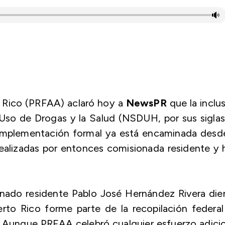
o Rico (PRFAA) aclaró hoy a
NewsPR
que la inclu
l Uso de Drogas y la Salud (NSDUH, por sus sigla
 implementación formal ya está encaminada desde
realizadas por entonces comisionada residente y
nado residente Pablo José Hernández Rivera die
to Rico forme parte de la recopilación federal
. Aunque PRFAA celebró cualquier esfuerzo adici