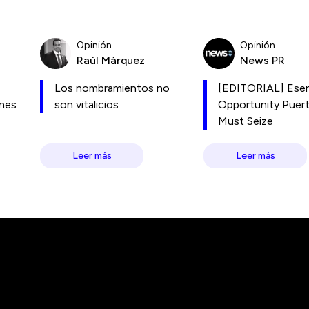
Opinión
Opinión
Raúl Márquez
News PR
Los nombramientos no
[EDITORIAL] Esen
ones
son vitalicios
Opportunity Puer
Must Seize
Leer más
Leer más