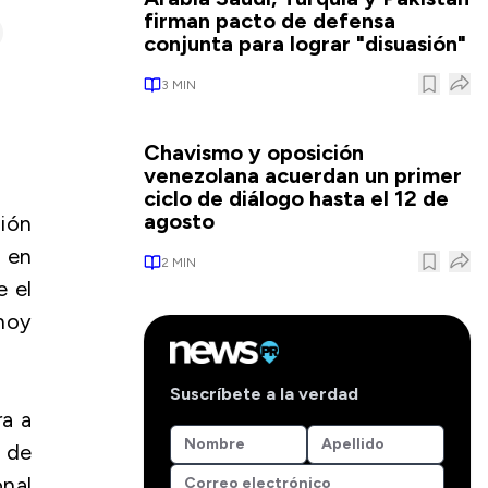
firman pacto de defensa
conjunta para lograr "disuasión"
3
MIN
Chavismo y oposición
venezolana acuerdan un primer
ciclo de diálogo hasta el 12 de
agosto
sión
s en
2
MIN
 el
 hoy
Suscríbete a la verdad
ra a
 de
onal