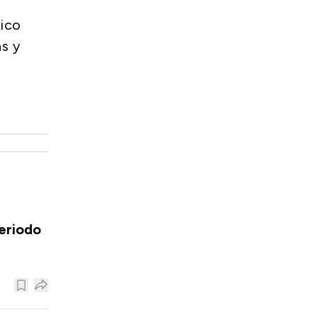
Rico
as y
eriodo