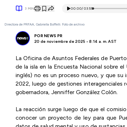
3
MIN
00:00
/
03:59
Directora de PRFAA, Gabriella Boffelli. Foto de archivo
POR
NEWS PR
20 de noviembre de 2025 • 8:14 a. m. AST
La Oficina de Asuntos Federales de Puert
de la isla en la Encuesta Nacional sobre e
inglés) no es un proceso nuevo, y que su
2022, luego de gestiones interagenciales 
gobernadora, Jenniffer González Colón.
La reacción surge luego de que el comisio
conocer un proyecto de ley para que Puer
datos de salud mental y uso de sustancias