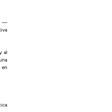
es —
tiva
y al
una
n en
ica