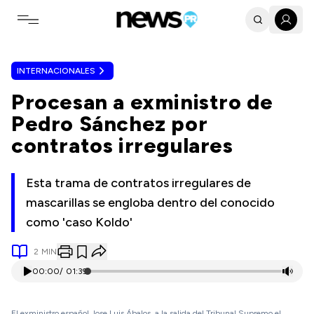
Toggle navigation menu
INTERNACIONALES
Procesan a exministro de
Pedro Sánchez por
contratos irregulares
Esta trama de contratos irregulares de
mascarillas se engloba dentro del conocido
como 'caso Koldo'
2
MIN
00:00
/
01:39
El exministro español Jose Luis Ábalos, a la salida del Tribunal Supremo el