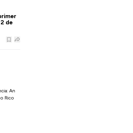
primer
12 de
cia: An
to Rico