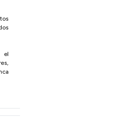
ctos
dos
 el
res,
nca