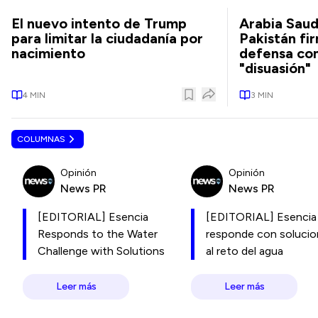
El nuevo intento de Trump
Arabia Saud
para limitar la ciudadanía por
Pakistán fi
nacimiento
defensa con
"disuasión"
4
MIN
3
MIN
COLUMNAS
Opinión
Opinión
News PR
News PR
[EDITORIAL] Esencia
[EDITORIAL] Esencia
Responds to the Water
responde con soluci
Challenge with Solutions
al reto del agua
Leer más
Leer más