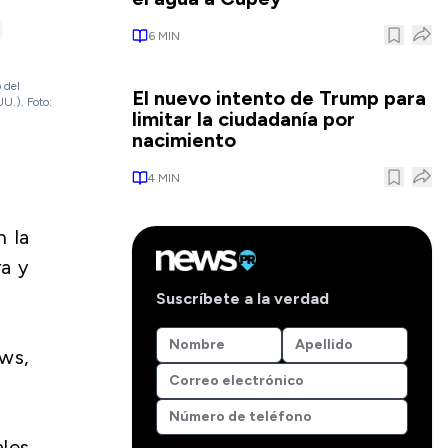
6
MIN
 del
El nuevo intento de Trump para
U.). Foto:
limitar la ciudadanía por
nacimiento
4
MIN
n la
ra y
Suscríbete a la verdad
ews,
ales