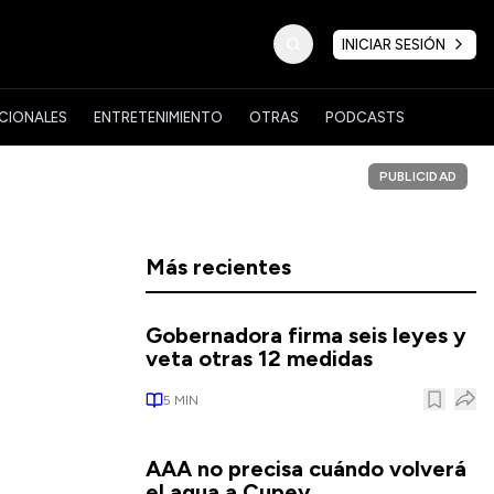
INICIAR SESIÓN
CIONALES
ENTRETENIMIENTO
OTRAS
PODCASTS
PUBLICIDAD
Más recientes
Gobernadora firma seis leyes y
veta otras 12 medidas
5
MIN
AAA no precisa cuándo volverá
el agua a Cupey