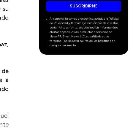
SUSCRIBIRME
e su
tado
Al someter tu correo electrónico, aceptas la Política
de Privacidad y Términos y Condiciones de nuestro
portal. Al suscribirte, aceptas recibir información u
ofertas especiales de productos o servicios de
NewsPR, Smart News LLC, sus afiliadas o de
terceros. Podrás optar salirte de los boletines en
az,
cualquier momento.
s de
e la
ado
uel
ente