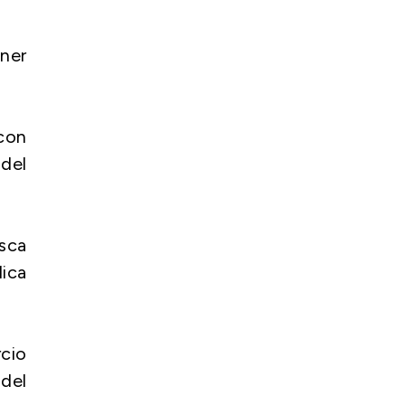
ner
 con
 del
sca
lica
rcio
 del