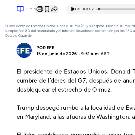
3
MIN
00:00
/
02:53
El presidente de Estados Unidos, Donald Trump (i), y su esposa, Melania Trump, fue
cumpleaños 80 del mandatario y el inicio de los actos de celebración por los 250
Octavio Guzmán
POR
EFE
15 de junio de 2026 • 9:51 a. m. AST
El presidente de Estados Unidos, Donald Tr
cumbre de líderes del G7, después de anunc
desbloquear el estrecho de Ormuz.
Trump despegó rumbo a la localidad de Évi
en Maryland, a las afueras de Washington, a
El líder republicano emprendió el viaje tra