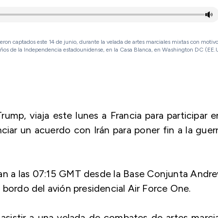
ron captados este 14 de junio, durante la velada de artes marciales mixtas con motivo
 años de la Independencia estadounidense, en la Casa Blanca, en Washington DC (EE.U
ump, viaja este lunes a Francia para participar e
iar un acuerdo con Irán para poner fin a la guer
an a las 07:15 GMT desde la Base Conjunta Andr
 bordo del avión presidencial Air Force One.
s asistir a una velada de combates de artes marci