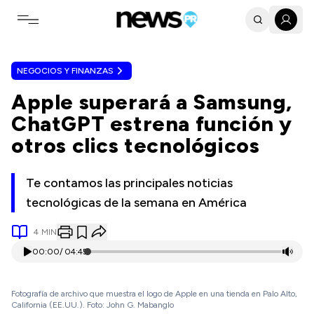
Toggle navigation menu
NEGOCIOS Y FINANZAS
Apple superará a Samsung,
ChatGPT estrena función y
otros clics tecnológicos
Te contamos las principales noticias
tecnológicas de la semana en América
4
MIN
00:00
/
04:45
Fotografía de archivo que muestra el logo de Apple en una tienda en Palo Alto,
California (EE.UU.). Foto: John G. Mabanglo