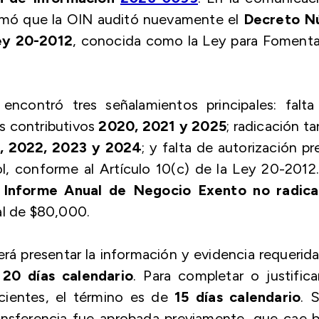
rmó que la OIN auditó nuevamente el
Decreto N
ey 20-2012
, conocida como la Ley para Fomenta
ncontró tres señalamientos principales: falta
os contributivos
2020, 2021 y 2025
; radicación ta
, 2022, 2023 y 2024
; y falta de autorización pr
l, conforme al Artículo 10(c) de la Ley 20-2012
 Informe Anual de Negocio Exento no radica
tal de $80,000.
rá presentar la información y evidencia requerid
e
20 días calendario
. Para completar o justifica
icientes, el término es de
15 días calendario
. S
nsferencia fue aprobada previamente, que cae b