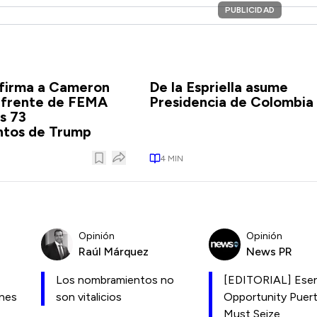
PUBLICIDAD
firma a Cameron
De la Espriella asume
l frente de FEMA
Presidencia de Colombia
os 73
tos de Trump
4
MIN
Opinión
Opinión
Raúl Márquez
News PR
Los nombramientos no
[EDITORIAL] Esen
ones
son vitalicios
Opportunity Puer
Must Seize