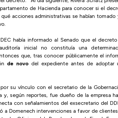
del decreto. Al día siguiente, Rivera Schatz pres
epartamento de Hacienda para conocer si el decr
 qué acciones administrativas se habían tomado 
ivo.
DDEC había informado al Senado que el decreto
uditoría inicial no constituía una determinac
o entonces que, tras conocer públicamente el info
ión
de novo
del expediente antes de adoptar 
 por su vínculo con el secretario de la Gobernac
ma y, según reportes, fue dueño de la empresa h
necta con señalamientos del exsecretario del DD
uyó a Domenech intervenciones a favor de cliente