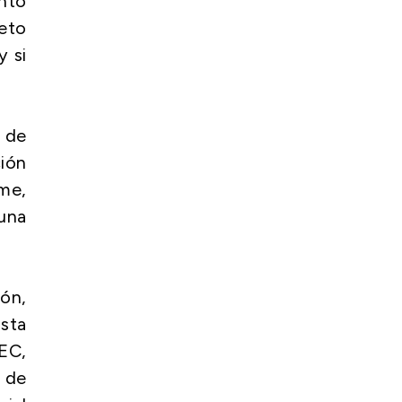
entó
eto
y si
 de
ión
rme,
una
ión,
asta
EC,
s de