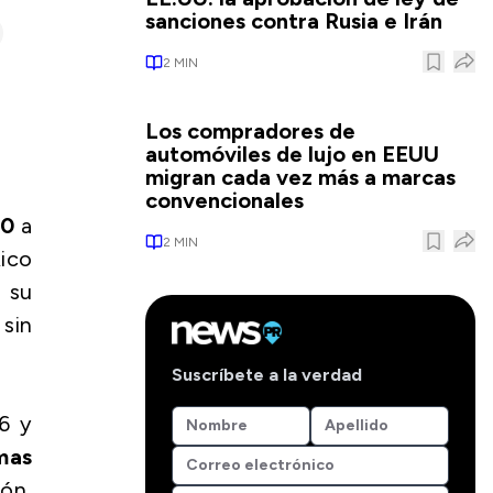
sanciones contra Rusia e Irán
2
MIN
Los compradores de
automóviles de lujo en EEUU
migran cada vez más a marcas
convencionales
00
a
2
MIN
Rico
 su
sin
Suscríbete a la verdad
6 y
mas
ión,