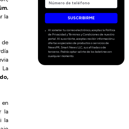
úm.
r la
SUSCRIBIRME
Al someter tu correo electrónico, aceptas la Política
de Privacidad y Términos y Condiciones de nuestro
portal. Al suscribirte, aceptas recibir información u
 de
ofertas especiales de productos o servicios de
NewsPR, Smart News LLC, sus afiliadas o de
rdía
terceros. Podrás optar salirte de los boletines en
cualquier momento.
evia
. La
do,
a en
r la
i la
ajo