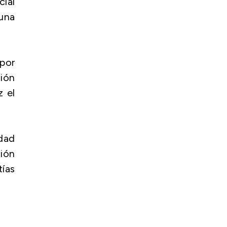
ial
una
 por
ión
z el
idad
ción
tías