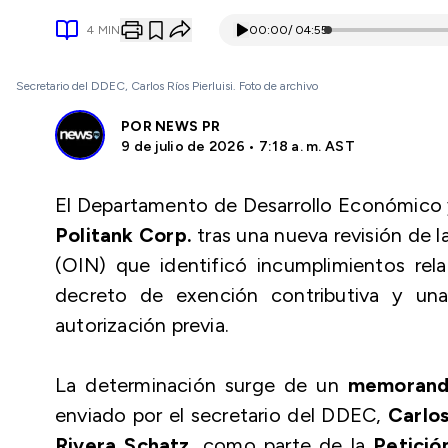
4
MIN
00:00
/
04:55
Secretario del DDEC, Carlos Ríos Pierluisi. Foto de archivo
POR
NEWS PR
9 de julio de 2026 • 7:18 a. m. AST
El Departamento de Desarrollo Económico
Politank Corp.
tras una nueva revisión de 
(OIN) que identificó incumplimientos rel
decreto de exención contributiva y una
autorización previa.
La determinación surge de un
memorand
enviado por el secretario del DDEC,
Carlos
Rivera Schatz
, como parte de la
Petició