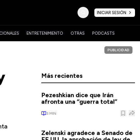
INICIAR SESIÓN
CIONALES
ENTRETENIMIENTO
OTRAS
PODCASTS
PUBLICIDAD
y
Más recientes
Pezeshkian dice que Irán
afronta una “guerra total”
3
MIN
nta
Zelenski agradece a Senado de
EE.UU. la aprobación de ley de