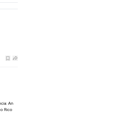
cia: An
to Rico