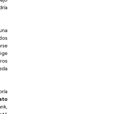
dría
 una
dos
rse
xige
ros
ueda
oría
sto
ank,