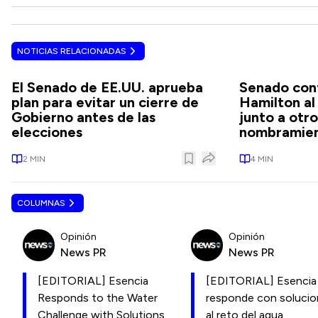
NOTICIAS RELACIONADAS
El Senado de EE.UU. aprueba
Senado con
plan para evitar un cierre de
Hamilton a
Gobierno antes de las
junto a otr
elecciones
nombramien
2
MIN
4
MIN
COLUMNAS
Opinión
Opinión
News PR
News PR
[EDITORIAL] Esencia
[EDITORIAL] Esencia
Responds to the Water
responde con soluci
Challenge with Solutions
al reto del agua