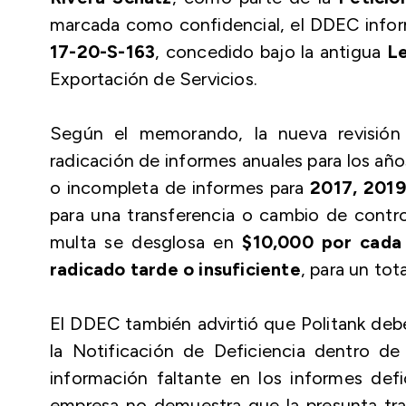
marcada como confidencial, el DDEC info
17-20-S-163
, concedido bajo la antigua
L
Exportación de Servicios.
Según el memorando, la nueva revisión e
radicación de informes anuales para los añ
o incompleta de informes para
2017, 2019
para una transferencia o cambio de contro
multa se desglosa en
$10,000 por cada
radicado tarde o insuficiente
, para un to
El DDEC también advirtió que Politank debe
la Notificación de Deficiencia dentro d
información faltante en los informes def
empresa no demuestra que la presunta tra