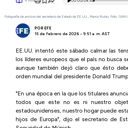
4
MIN
00:00
/
04:30
Fotografía de archivo del secretario de Estado de EE.UU., Marco Rubio. Foto: G
POR
EFE
15 de febrero de 2026 • 9:51 a. m. AST
EE.UU. intentó este sábado calmar las tensi
los líderes europeos que el país no busca se
aunque también dejó claro que ésto deber
orden mundial del presidente Donald Trump
"En una época en la que los titulares anuncia
todos que este no es ni nuestro objet
estadounidenses, nuestro hogar puede esta
hijos de Europa", dijo el secretario de E
Seguridad de Múnich.