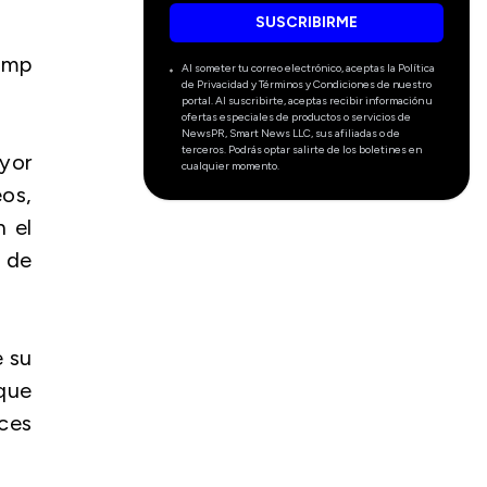
SUSCRIBIRME
ump
Al someter tu correo electrónico, aceptas la Política
de Privacidad y Términos y Condiciones de nuestro
portal. Al suscribirte, aceptas recibir información u
ofertas especiales de productos o servicios de
NewsPR, Smart News LLC, sus afiliadas o de
terceros. Podrás optar salirte de los boletines en
yor
cualquier momento.
eos,
n el
o de
e su
 que
ces