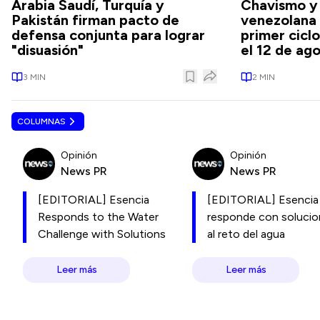
Arabia Saudí, Turquía y
Chavismo y
Pakistán firman pacto de
venezolana
defensa conjunta para lograr
primer cicl
"disuasión"
el 12 de ag
3
MIN
2
MIN
COLUMNAS
Opinión
Opinión
News PR
News PR
[EDITORIAL] Esencia
[EDITORIAL] Esencia
Responds to the Water
responde con soluci
Challenge with Solutions
al reto del agua
Leer más
Leer más