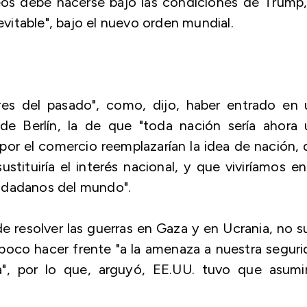
peos debe hacerse bajo las condiciones de Trump
nevitable", bajo el nuevo orden mundial.
ores del pasado", como, dijo, haber entrado en 
o de Berlín, la de que "toda nación sería ahora
 por el comercio reemplazarían la idea de nación,
stituiría el interés nacional, y que viviríamos e
udadanos del mundo".
 resolver las guerras en Gaza y en Ucrania, no 
ampoco hacer frente "a la amenaza a nuestra segur
a", por lo que, arguyó, EE.UU. tuvo que asumir