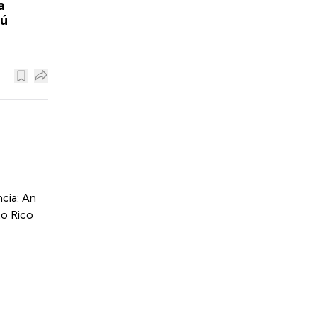
a
rú
cia: An
to Rico