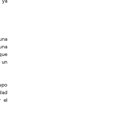
, ya
una
 una
 que
n un
supo
idad
 el