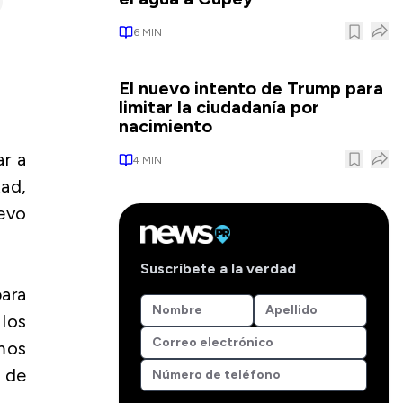
6
MIN
El nuevo intento de Trump para
limitar la ciudadanía por
nacimiento
ar a
4
MIN
tad,
evo
Suscríbete a la verdad
para
los
emos
a de