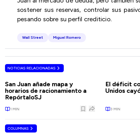
Juan al mercado de deuda, pero también sub
sostener sus reservas, controlar sus pasi
pesando sobre su perfil crediticio.
Wall Street
Miguel Romero
NOTICIAS RELACIONADAS
San Juan añade mapa y
El déficit 
horarios de racionamiento a
Unidos cayó
RepórtaloSJ
1
MIN
3
MIN
COLUMNAS