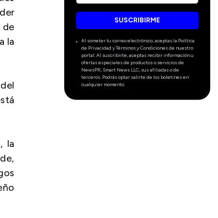
nder
SUSCRIBIRME
 de
a la
Al someter tu correo electrónico, aceptas la Política
de Privacidad y Términos y Condiciones de nuestro
portal. Al suscribirte, aceptas recibir información u
ofertas especiales de productos o servicios de
NewsPR, Smart News LLC, sus afiliadas o de
terceros. Podrás optar salirte de los boletines en
 del
cualquier momento.
está
 la
de,
sgos
peño