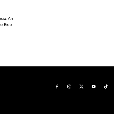
cia: An
to Rico