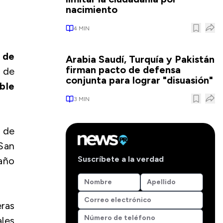
nacimiento
4
MIN
 de
Arabia Saudí, Turquía y Pakistán
firman pacto de defensa
 de
conjunta para lograr "disuasión"
ble
3
MIN
a de
 San
Suscríbete a la verdad
 año
eras
ales