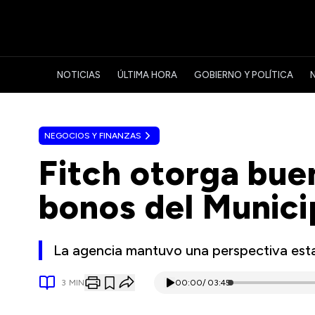
NOTICIAS
ÚLTIMA HORA
GOBIERNO Y POLÍTICA
NEGOCIOS Y FINANZAS
Fitch otorga buen
bonos del Munici
La agencia mantuvo una perspectiva esta
3
MIN
00:00
/
03:45