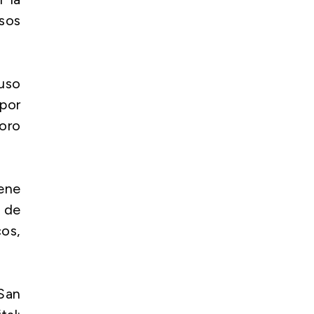
sos
uso
 por
ioro
iene
e de
os,
 San