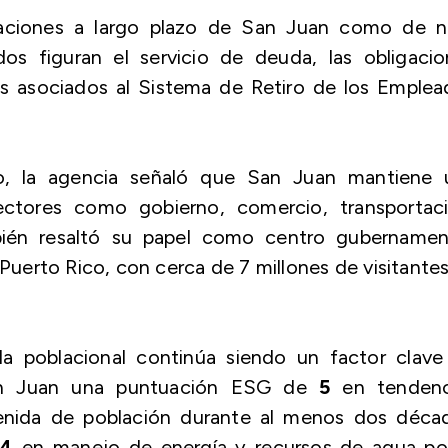
igaciones a largo plazo de San Juan como de ni
dos figuran el servicio de deuda, las obligacio
s asociados al Sistema de Retiro de los Emplea
, la agencia señaló que San Juan mantiene 
ectores como gobierno, comercio, transportaci
mbién resaltó su papel como centro gubernament
Puerto Rico, con cerca de 7 millones de visitante
da poblacional continúa siendo un factor clave
 San Juan una puntuación ESG de
5
en tendenc
enida de población durante al menos dos décad
4
en manejo de energía y recursos de agua por