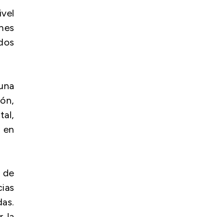
vel
nes
dos
una
ón,
al,
s en
 de
ias
as.
 la