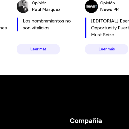
Opinión
Opinión
Raúl Márquez
News PR
Los nombramientos no
[EDITORIAL] Esen
ones
son vitalicios
Opportunity Puer
Must Seize
Leer más
Leer más
Compañía