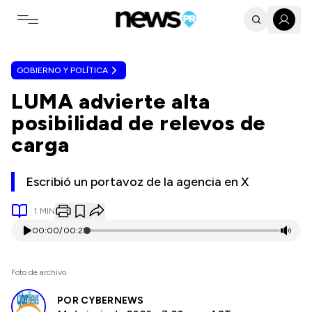
Toggle navigation menu
GOBIERNO Y POLÍTICA
LUMA advierte alta
posibilidad de relevos de
carga
Escribió un portavoz de la agencia en X
1
MIN
00:00
/
00:27
Foto de archivo
POR
CYBERNEWS