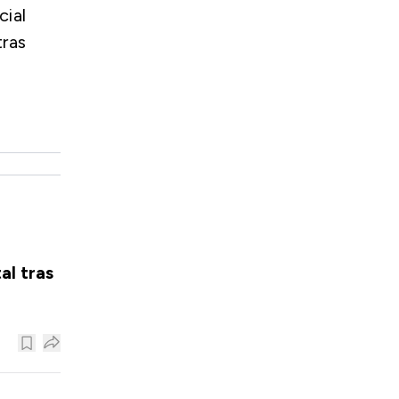
cial
ras
al tras