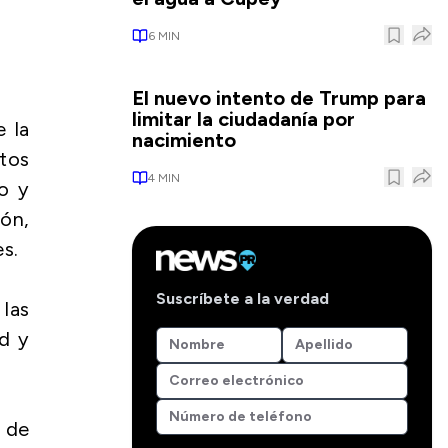
6
MIN
El nuevo intento de Trump para
limitar la ciudadanía por
e la
nacimiento
tos
4
MIN
o y
ón,
s.
Suscríbete a la verdad
las
rd y
 de