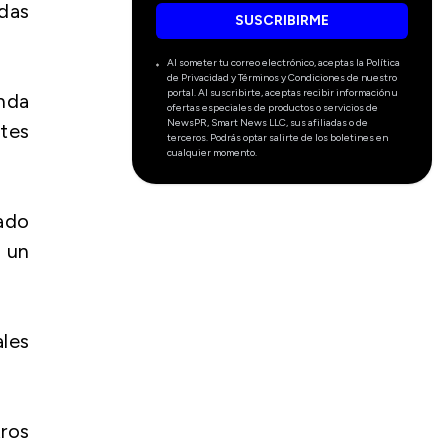
adas
SUSCRIBIRME
Al someter tu correo electrónico, aceptas la Política
de Privacidad y Términos y Condiciones de nuestro
portal. Al suscribirte, aceptas recibir información u
nda
ofertas especiales de productos o servicios de
NewsPR, Smart News LLC, sus afiliadas o de
ntes
terceros. Podrás optar salirte de los boletines en
cualquier momento.
ado
a un
les
tros