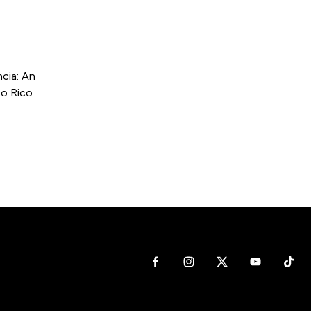
cia: An
to Rico