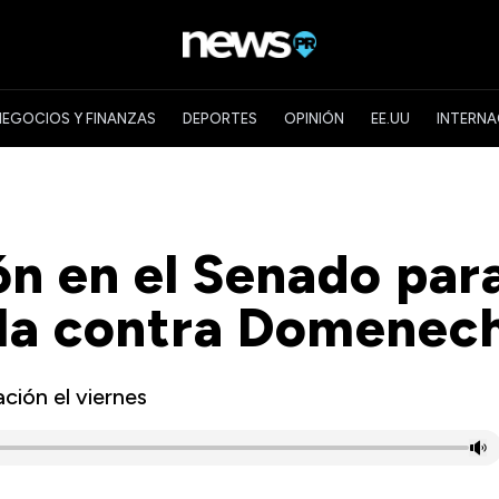
NEGOCIOS Y FINANZAS
DEPORTES
OPINIÓN
EE.UU
INTERNA
ón en el Senado par
lla contra Domenec
ción el viernes