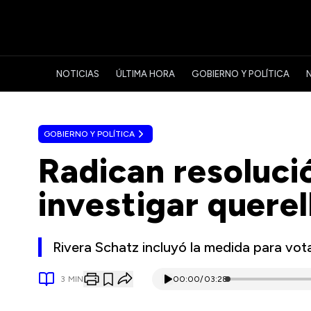
NOTICIAS
ÚLTIMA HORA
GOBIERNO Y POLÍTICA
GOBIERNO Y POLÍTICA
Radican resoluci
investigar quere
Rivera Schatz incluyó la medida para vota
3
MIN
00:00
/
03:28