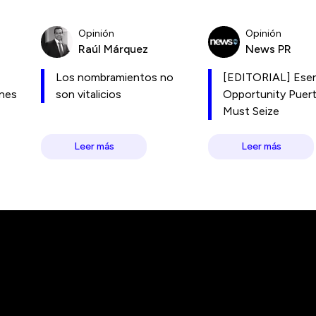
Opinión
Opinión
Raúl Márquez
News PR
Los nombramientos no
[EDITORIAL] Esen
ones
son vitalicios
Opportunity Puer
Must Seize
Leer más
Leer más