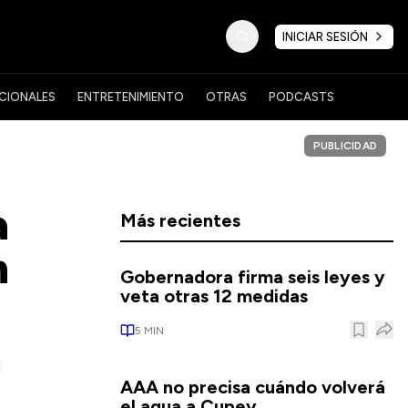
INICIAR SESIÓN
CIONALES
ENTRETENIMIENTO
OTRAS
PODCASTS
PUBLICIDAD
a
Más recientes
h
Gobernadora firma seis leyes y
veta otras 12 medidas
5
MIN
AAA no precisa cuándo volverá
el agua a Cupey