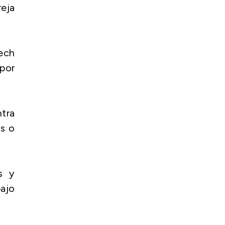
eja
nech
 por
tra
s o
as y
bajo