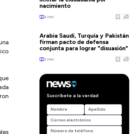
nacimiento
4
MIN
Arabia Saudí, Turquía y Pakistán
firman pacto de defensa
una
conjunta para lograr "disuasión"
Rico
3
MIN
 que
cada
aron
Suscríbete a la verdad
bles