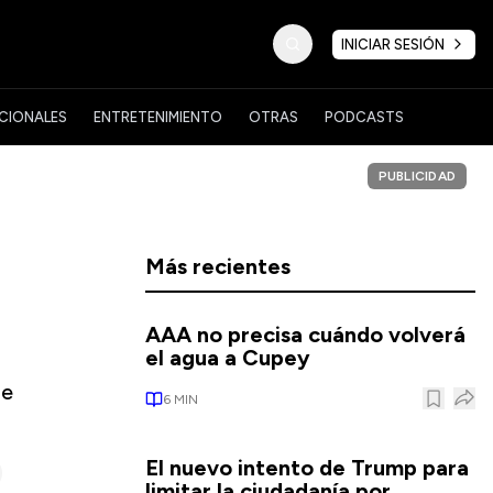
INICIAR SESIÓN
CIONALES
ENTRETENIMIENTO
OTRAS
PODCASTS
PUBLICIDAD
Más recientes
AAA no precisa cuándo volverá
el agua a Cupey
de
6
MIN
El nuevo intento de Trump para
limitar la ciudadanía por