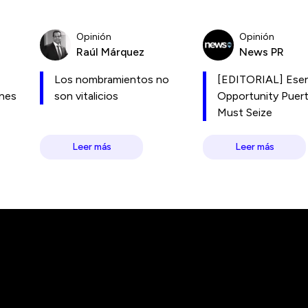
Opinión
Opinión
Raúl Márquez
News PR
Los nombramientos no
[EDITORIAL] Esen
ones
son vitalicios
Opportunity Puer
Must Seize
Leer más
Leer más