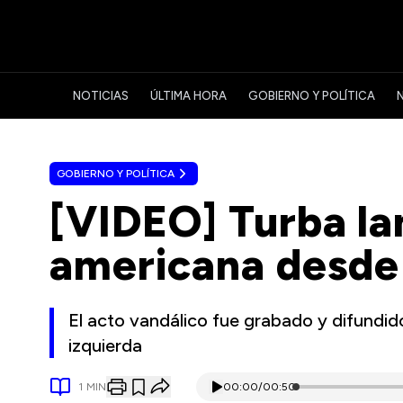
NOTICIAS
ÚLTIMA HORA
GOBIERNO Y POLÍTICA
GOBIERNO Y POLÍTICA
[VIDEO] Turba la
americana desde 
El acto vandálico fue grabado y difundido
izquierda
1
MIN
00:00
/
00:50