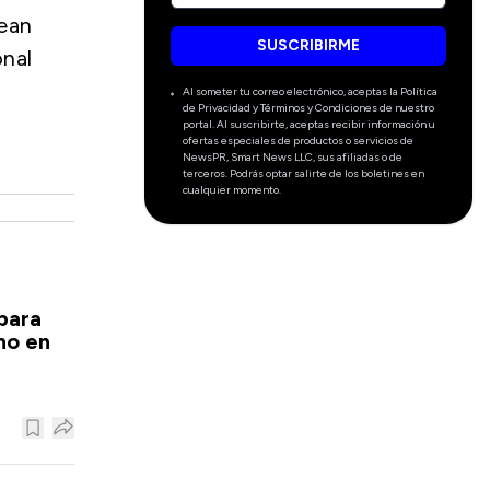
ean
SUSCRIBIRME
onal
Al someter tu correo electrónico, aceptas la Política
de Privacidad y Términos y Condiciones de nuestro
portal. Al suscribirte, aceptas recibir información u
ofertas especiales de productos o servicios de
NewsPR, Smart News LLC, sus afiliadas o de
terceros. Podrás optar salirte de los boletines en
cualquier momento.
para
no en