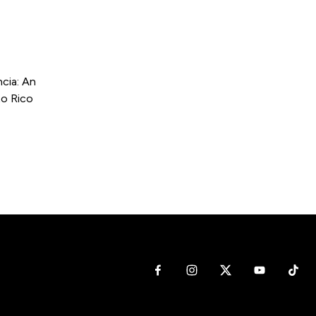
cia: An
to Rico