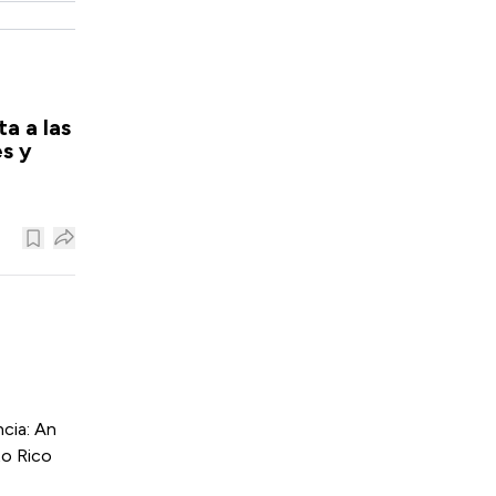
a a las
s y
cia: An
to Rico