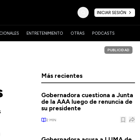
INICIAR SESIÓN
CIONALES
ENTRETENIMIENTO
OTRAS
PODCASTS
PUBLICIDAD
Más recientes
s
Gobernadora cuestiona a Junta
de la AAA luego de renuncia de
su presidente
s
2
MIN
Gobernadora acusa a LUMA de