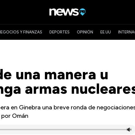
NEGOCIOS Y FINANZAS
DEPORTES
OPINIÓN
EE.UU
INTERNA
de una manera u
enga armas nucleare
spera en Ginebra una breve ronda de negociacione
a por Omán