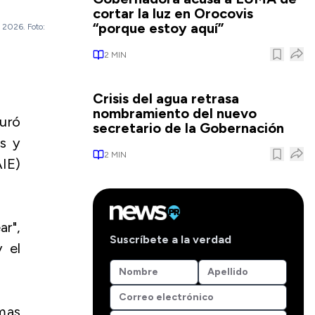
cortar la luz en Orocovis
“porque estoy aquí”
e 2026. Foto:
2
MIN
Crisis del agua retrasa
nombramiento del nuevo
guró
secretario de la Gobernación
es y
2
MIN
AIE)
ar",
Suscríbete a la verdad
 el
mas