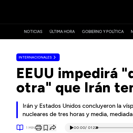
NOTICIAS
ÚLTIMA HORA
GOBIERNO Y POLÍTICA
INTERNACIONALES
EEUU impedirá "
otra" que Irán t
Irán y Estados Unidos concluyeron la ví
nucleares de tres horas y media, mediad
1
MIN
00:00
/
01:22