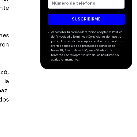
nte
SUSCRIBIRME
Al someter tu correo electrónico, aceptas la Política
nes
de Privacidad y Términos y Condiciones de nuestro
portal. Al suscribirte, aceptas recibir información u
aron
ofertas especiales de productos o servicios de
NewsPR, Smart News LLC, sus afiliadas o de
terceros. Podrás optar salirte de los boletines en
cualquier momento.
azó,
 la
paz,
dos