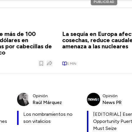
PUBLICIDAD
e más de 100
La sequía en Europa afect
 dólares en
cosechas, reduce caudale
 por cabecillas de
amenaza a las nucleares
co
5
MIN
Opinión
Opinión
Raúl Márquez
News PR
Los nombramientos no
[EDITORIAL] Esen
ones
son vitalicios
Opportunity Puer
Must Seize