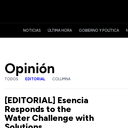
NOTICIAS
ÚLTIMA HORA
GOBIERNO Y POLÍTICA
Editorial, Opinión - Últimas noticias actualizadas
Opinión
TODOS
EDITORIAL
COLUMNA
[EDITORIAL] Esencia
Responds to the
Water Challenge with
Solutions